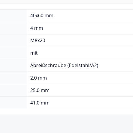
40x60 mm
4 mm
M8x20
mit
Abreißschraube (Edelstahl/A2)
2,0 mm
25,0 mm
41,0 mm