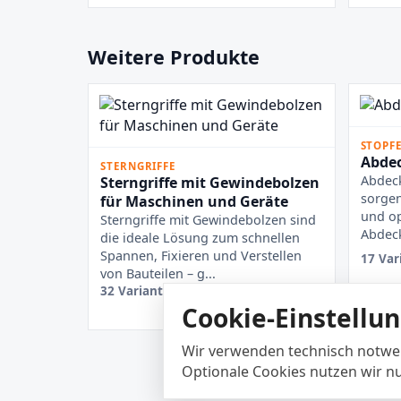
Weitere Produkte
STOPF
Abdec
STERNGRIFFE
Abdeck
Sterngriffe mit Gewindebolzen
sorgen
für Maschinen und Geräte
und op
Sterngriffe mit Gewindebolzen sind
Abdeck
die ideale Lösung zum schnellen
Spannen, Fixieren und Verstellen
17 Var
von Bauteilen – g...
32 Varianten ansehen
Cookie-Einstellu
Wir verwenden technisch notwen
Optionale Cookies nutzen wir nu