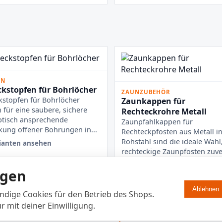
EN
kstopfen für Bohrlöcher
ZAUNZUBEHÖR
stopfen für Bohrlöcher
Zaunkappen für
 für eine saubere, sichere
Rechteckrohre Metall
tisch ansprechende
Zaunpfahlkappen für
ung offener Bohrungen in...
Rechteckpfosten aus Metall i
Rohstahl sind die ideale Wahl
ianten ansehen
rechteckige Zaunpfosten zuver
2 Varianten ansehen
ngen
Ablehnen
dige Cookies für den Betrieb des Shops.
r mit deiner Einwilligung.
© 2026 Enkotrade B2B • EUR
Impressum
AGB
Mein Account