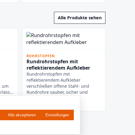
Alle Produkte sehen
ROHRSTOPFEN
Rundrohrstopfen mit
reflektierendem Aufkleber
Rundrohrstopfen mit
n
reflektierendem Aufkleber
, um
verschließen offene Stahl- und
läss...
Rundrohre sauber, sicher und
sichtbar. D...
11 Varianten ansehen
Alle akzeptieren
Einstellungen