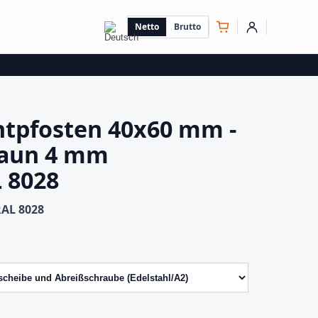
Netto
Brutto
antpfosten 40x60 mm -
zaun 4 mm
 8028
AL 8028