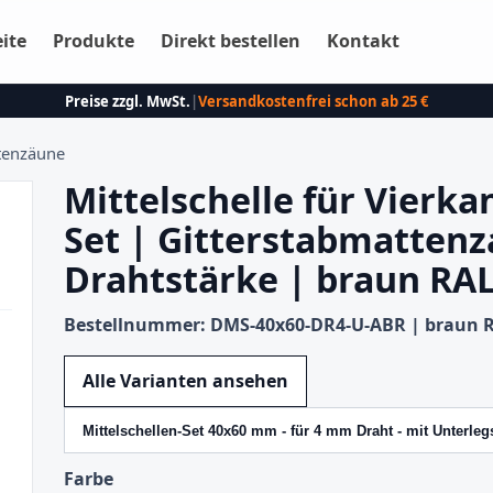
eite
Produkte
Direkt bestellen
Kontakt
Preise zzgl. MwSt.
|
Versandkostenfrei schon ab 25 €
ttenzäune
Mittelschelle für Vierk
Set | Gitterstabmatten
Drahtstärke | braun RAL
Bestellnummer: DMS-40x60-DR4-U-ABR | braun R
Variante wechseln
Alle Varianten ansehen
Farbe