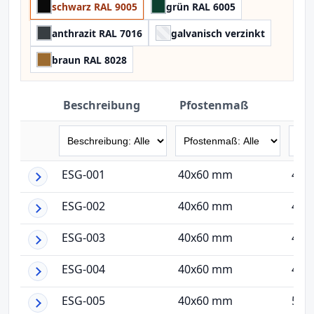
schwarz RAL 9005
grün RAL 6005
anthrazit RAL 7016
galvanisch verzinkt
braun RAL 8028
Beschreibung
Pfostenmaß
Dra
ESG-001
40x60 mm
4 
ESG-002
40x60 mm
4 
ESG-003
40x60 mm
4 
ESG-004
40x60 mm
4 
ESG-005
40x60 mm
5 