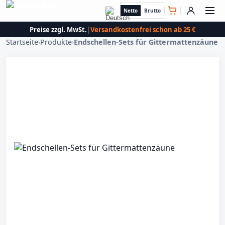
Netto
Brutto
Preise zzgl. MwSt.
|
Versandkostenfrei schon ab 25 €
Startseite
›
Produkte
›
Endschellen-Sets für Gittermattenzäune