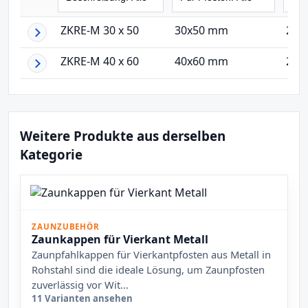
ZKRE-M 30 x 50
30x50 mm
25 
ZKRE-M 40 x 60
40x60 mm
27 
Weitere Produkte aus derselben
Kategorie
ZAUNZUBEHÖR
Zaunkappen für Vierkant Metall
Zaunpfahlkappen für Vierkantpfosten aus Metall in
Rohstahl sind die ideale Lösung, um Zaunpfosten
zuverlässig vor Wit...
11 Varianten ansehen