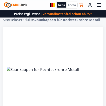
Netto
Brutto
Preise zzgl. MwSt.
|
Versandkostenfrei schon ab 25 €
Startseite
›
Produkte
›
Zaunkappen für Rechteckrohre Metall