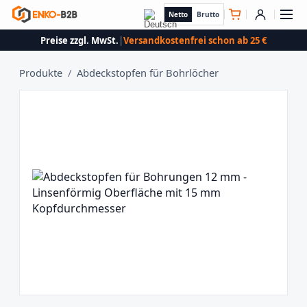
Netto
Brutto
Preise zzgl. MwSt.
|
Versandkostenfrei schon ab 25 €
Produkte
/
Abdeckstopfen für Bohrlöcher