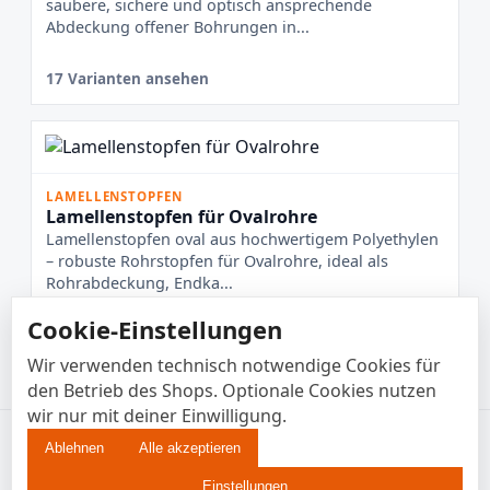
saubere, sichere und optisch ansprechende
Abdeckung offener Bohrungen in...
17 Varianten ansehen
LAMELLENSTOPFEN
Lamellenstopfen für Ovalrohre
Lamellenstopfen oval aus hochwertigem Polyethylen
– robuste Rohrstopfen für Ovalrohre, ideal als
Rohrabdeckung, Endka...
Cookie-Einstellungen
6 Varianten ansehen
Wir verwenden technisch notwendige Cookies für
den Betrieb des Shops. Optionale Cookies nutzen
wir nur mit deiner Einwilligung.
© 2026 Enkotrade B2B • EUR
Ablehnen
Alle akzeptieren
Impressum
AGB
Einstellungen