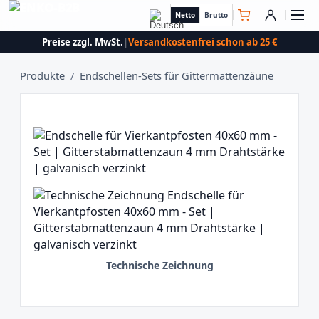
Netto
Brutto
Preise zzgl. MwSt.
|
Versandkostenfrei schon ab 25 €
Produkte
/
Endschellen-Sets für Gittermattenzäune
Technische Zeichnung