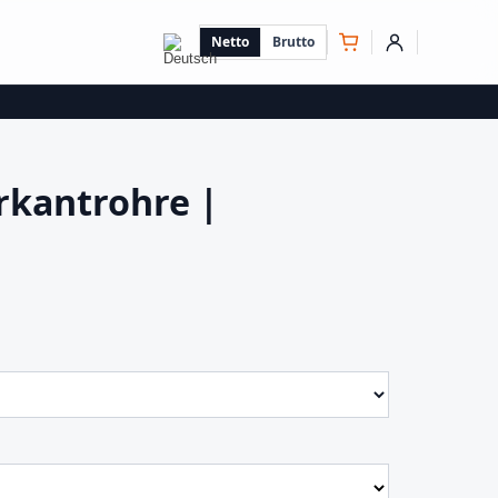
Netto
Brutto
rkantrohre |