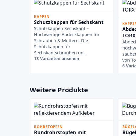
KAPPEN
Schutzkappen für Sechskant
KAPPE
Schutzkappen Sechskant –
Abdec
Hochwertige Abdeckkappen für
TORX
Schrauben & Muttern. Die
Abdec
Schutzkappen für
hochw
Sechskantschrauben un...
saube
13 Varianten ansehen
von To
6 Vari
Weitere Produkte
ROHRSTOPFEN
BÜGEL
Rundrohrstopfen mit
Bügel