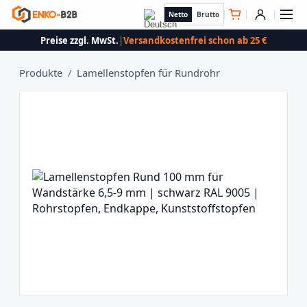
Netto
Brutto
Preise zzgl. MwSt.
|
Versandkostenfrei schon ab 25 €
Produkte
/
Lamellenstopfen für Rundrohr