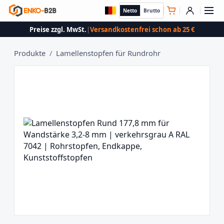
Netto
Brutto
Preise zzgl. MwSt.
|
Versandkostenfrei schon ab 25 €
Produkte
/
Lamellenstopfen für Rundrohr