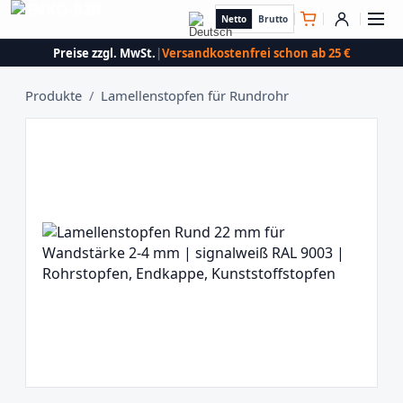
Netto
Brutto
Preise zzgl. MwSt.
|
Versandkostenfrei schon ab 25 €
Produkte
/
Lamellenstopfen für Rundrohr