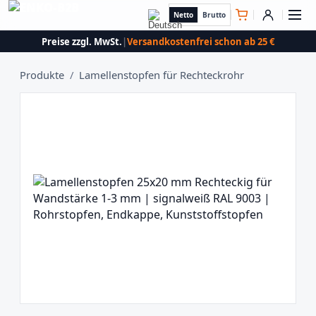
Netto
Brutto
Preise zzgl. MwSt.
|
Versandkostenfrei schon ab 25 €
Produkte
/
Lamellenstopfen für Rechteckrohr