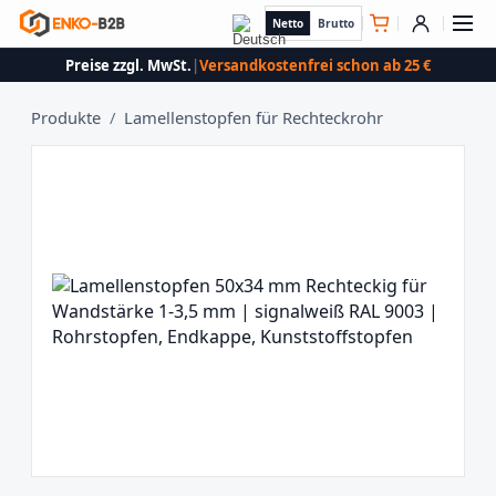
Netto
Brutto
Preise zzgl. MwSt.
|
Versandkostenfrei schon ab 25 €
Produkte
/
Lamellenstopfen für Rechteckrohr