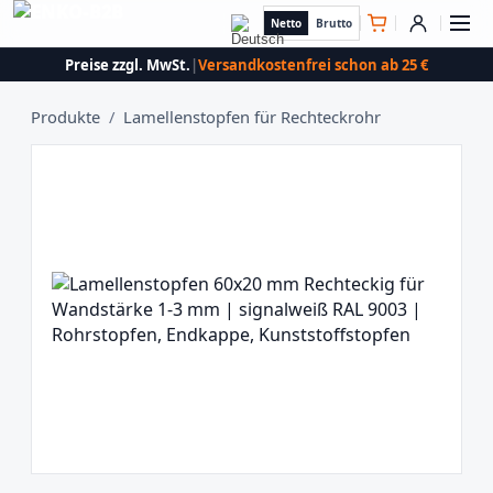
Netto
Brutto
Preise zzgl. MwSt.
|
Versandkostenfrei schon ab 25 €
Produkte
/
Lamellenstopfen für Rechteckrohr