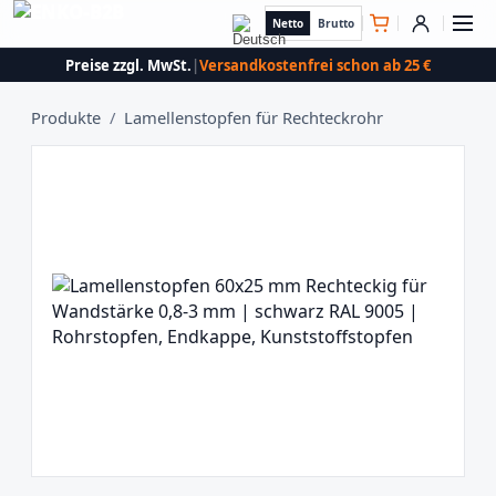
Netto
Brutto
Preise zzgl. MwSt.
|
Versandkostenfrei schon ab 25 €
Produkte
/
Lamellenstopfen für Rechteckrohr