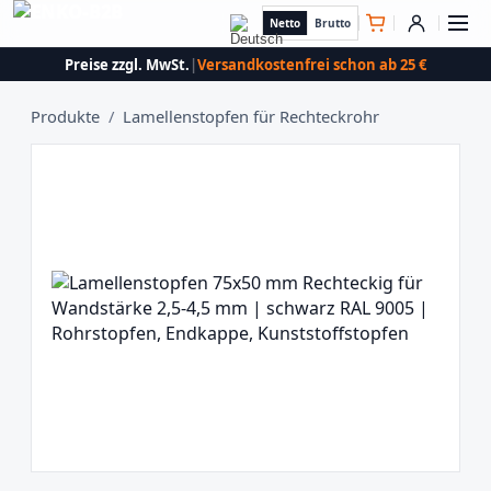
Netto
Brutto
Preise zzgl. MwSt.
|
Versandkostenfrei schon ab 25 €
Produkte
/
Lamellenstopfen für Rechteckrohr