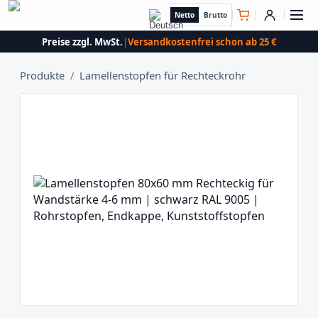
Netto
Brutto
Preise zzgl. MwSt.
|
Versandkostenfrei schon ab 25 €
Produkte
/
Lamellenstopfen für Rechteckrohr