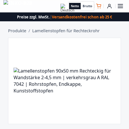
Netto
Brutto
Preise zzgl. MwSt.
|
Versandkostenfrei schon ab 25 €
Produkte
/
Lamellenstopfen für Rechteckrohr