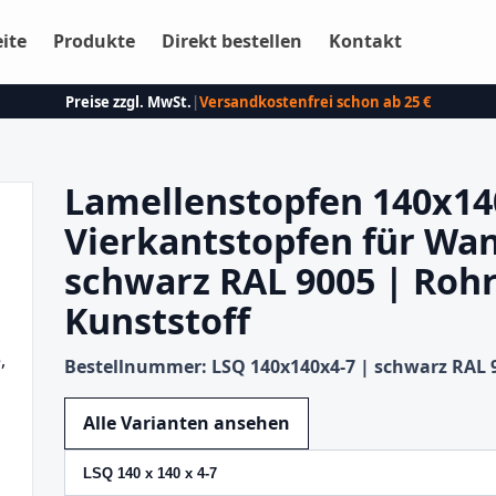
eite
Produkte
Direkt bestellen
Kontakt
Preise zzgl. MwSt.
|
Versandkostenfrei schon ab 25 €
Lamellenstopfen 140x1
Vierkantstopfen für Wa
schwarz RAL 9005 | Roh
Kunststoff
Bestellnummer: LSQ 140x140x4-7 | schwarz RAL 
Variante wechseln
Alle Varianten ansehen