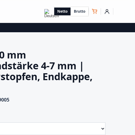
Netto
Brutto
40 mm
ndstärke 4-7 mm |
rstopfen, Endkappe,
9005