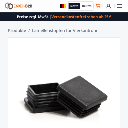
Netto
Brutto
Preise zzgl. MwSt.
|
Versandkostenfrei schon ab 25 €
Produkte
/
Lamellenstopfen für Vierkantrohr