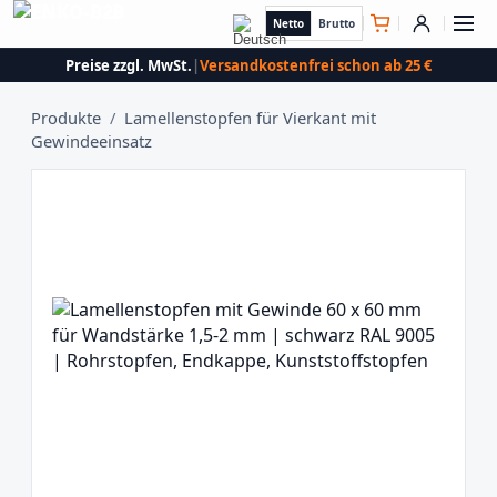
Netto
Brutto
Preise zzgl. MwSt.
|
Versandkostenfrei schon ab 25 €
Produkte
/
Lamellenstopfen für Vierkant mit
Gewindeeinsatz