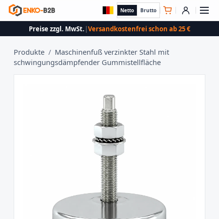
Netto
Brutto
Preise zzgl. MwSt.
|
Versandkostenfrei schon ab 25 €
Produkte
/
Maschinenfuß verzinkter Stahl mit
schwingungsdämpfender Gummistellfläche