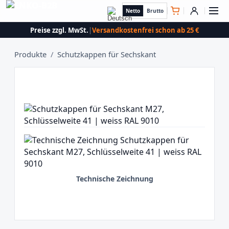
Netto
Brutto
Preise zzgl. MwSt.
|
Versandkostenfrei schon ab 25 €
Produkte
/
Schutzkappen für Sechskant
Technische Zeichnung