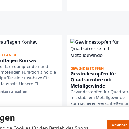
UFLAGEN
uflagen Konkav
rer lärmdämpfenden und
GEWINDESTOPFEN
mpfenden Funktion sind die
Gewindestopfen für
uffer ein Must-have für
Quadratrohre mit
Haushalt. Unsere Gl...
Metallgewinde
anten ansehen
Gewindestopfen für Quadratr
mit stabilem Metallgewinde – 
zum sicheren Verschließen u
Befestigen von Vierk...
ngen
6 Varianten ansehen
Ablehnen
dige Cookies für den Betrieb des Shops.