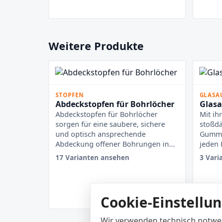
Weitere Produkte
STOPFEN
GLASA
Abdeckstopfen für Bohrlöcher
Glasa
Abdeckstopfen für Bohrlöcher
Mit ih
sorgen für eine saubere, sichere
stoßdä
und optisch ansprechende
Gummip
Abdeckung offener Bohrungen in...
jeden 
17 Varianten ansehen
3 Vari
Cookie-Einstellu
Wir verwenden technisch notwen