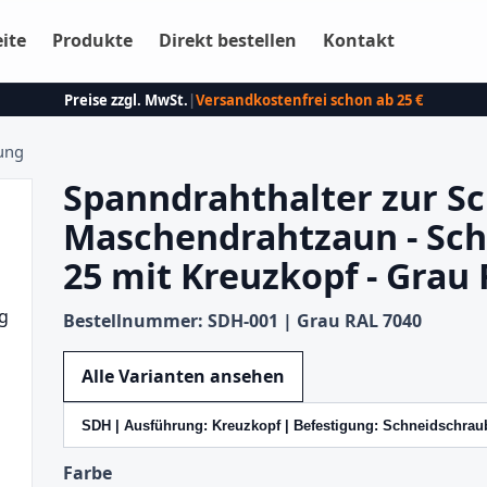
eite
Produkte
Direkt bestellen
Kontakt
Preise zzgl. MwSt.
|
Versandkostenfrei schon ab 25 €
ung
Spanndrahthalter zur S
Maschendrahtzaun - Sch
25 mit Kreuzkopf - Grau
Bestellnummer: SDH-001 | Grau RAL 7040
Variante wechseln
Alle Varianten ansehen
Farbe