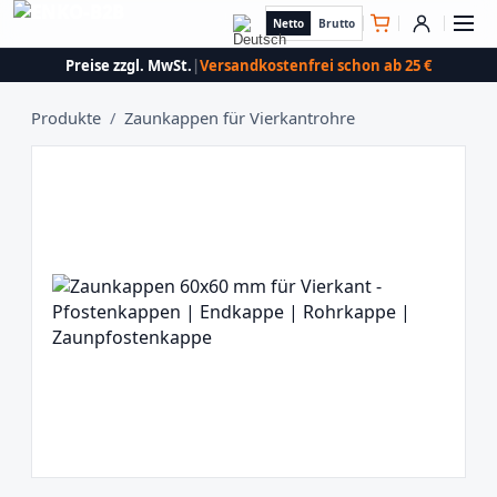
Netto
Brutto
Preise zzgl. MwSt.
|
Versandkostenfrei schon ab 25 €
Produkte
/
Zaunkappen für Vierkantrohre