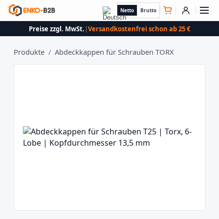
Netto
Brutto
Preise zzgl. MwSt.
|
Versandkostenfrei schon ab 25 €
Produkte
/
Abdeckkappen für Schrauben TORX