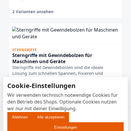
2 Varianten ansehen
STERNGRIFFE
Sterngriffe mit Gewindebolzen für
Maschinen und Geräte
Sterngriffe mit Gewindebolzen sind die ideale
Lösung zum schnellen Spannen, Fixieren und
Verstellen von Bauteilen – g...
Cookie-Einstellungen
32 Varianten ansehen
Wir verwenden technisch notwendige Cookies für
den Betrieb des Shops. Optionale Cookies nutzen
wir nur mit deiner Einwilligung.
© 2026 Enkotrade B2B • EUR
Ablehnen
Alle akzeptieren
Impressum
AGB
Einstellungen