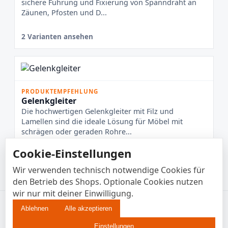
sichere Führung und Fixierung von Spanndraht an
Zäunen, Pfosten und D...
2 Varianten ansehen
PRODUKTEMPFEHLUNG
Gelenkgleiter
Die hochwertigen Gelenkgleiter mit Filz und
Lamellen sind die ideale Lösung für Möbel mit
schrägen oder geraden Rohre...
Cookie-Einstellungen
6 Varianten ansehen
Wir verwenden technisch notwendige Cookies für
den Betrieb des Shops. Optionale Cookies nutzen
wir nur mit deiner Einwilligung.
© 2026 Enkotrade B2B • EUR
Ablehnen
Alle akzeptieren
Impressum
AGB
Einstellungen