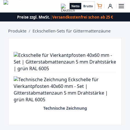
Netto
Brutto
Preise zzgl. MwSt.
|
Versandkostenfrei schon ab 25 €
Produkte
/
Eckschellen-Sets für Gittermattenzäune
Technische Zeichnung