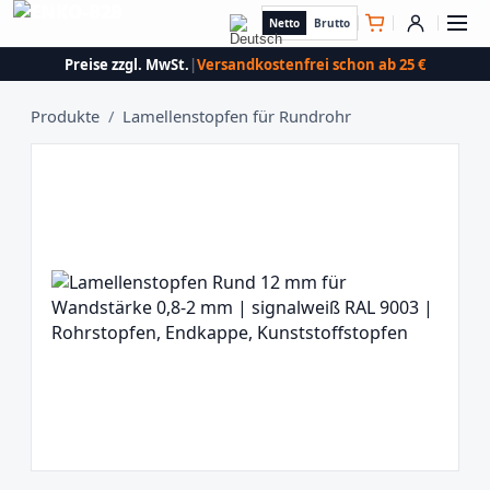
Netto
Brutto
Preise zzgl. MwSt.
|
Versandkostenfrei schon ab 25 €
Produkte
/
Lamellenstopfen für Rundrohr