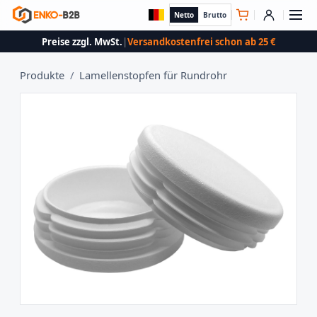
Netto
Brutto
Preise zzgl. MwSt.
|
Versandkostenfrei schon ab 25 €
Produkte
/
Lamellenstopfen für Rundrohr