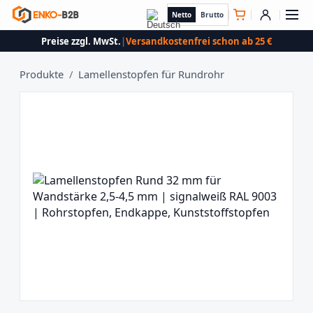
Netto
Brutto
Preise zzgl. MwSt.
|
Versandkostenfrei schon ab 25 €
Produkte
/
Lamellenstopfen für Rundrohr