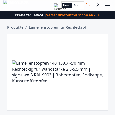
Netto
Brutto
Preise zzgl. MwSt.
|
Versandkostenfrei schon ab 25 €
Produkte
/
Lamellenstopfen für Rechteckrohr