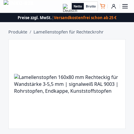
Netto
Brutto
Preise zzgl. MwSt.
|
Versandkostenfrei schon ab 25 €
Produkte
/
Lamellenstopfen für Rechteckrohr