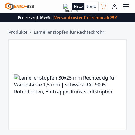
Netto
Brutto
Preise zzgl. MwSt.
|
Versandkostenfrei schon ab 25 €
Produkte
/
Lamellenstopfen für Rechteckrohr