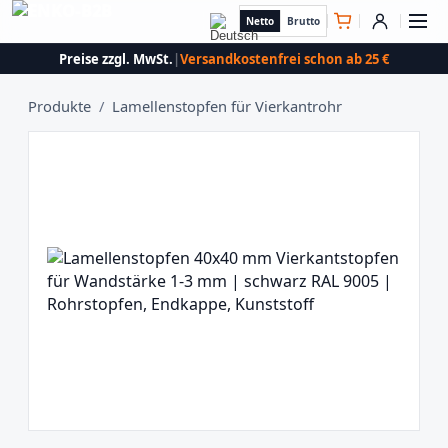
Netto
Brutto
Preise zzgl. MwSt.
|
Versandkostenfrei schon ab 25 €
Produkte
/
Lamellenstopfen für Vierkantrohr