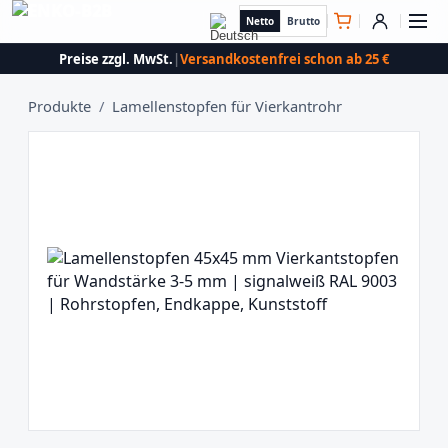
Netto
Brutto
Preise zzgl. MwSt.
|
Versandkostenfrei schon ab 25 €
Produkte
/
Lamellenstopfen für Vierkantrohr