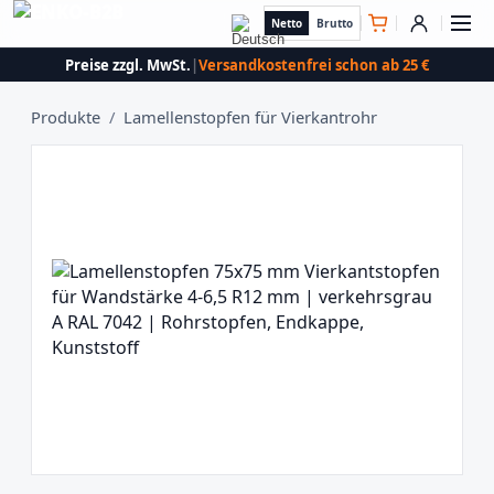
Netto
Brutto
Preise zzgl. MwSt.
|
Versandkostenfrei schon ab 25 €
Produkte
/
Lamellenstopfen für Vierkantrohr