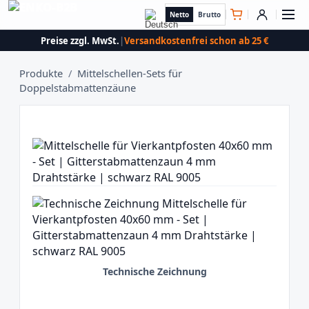
Netto
Brutto
Preise zzgl. MwSt.
|
Versandkostenfrei schon ab 25 €
Produkte
/
Mittelschellen-Sets für
Doppelstabmattenzäune
Technische Zeichnung