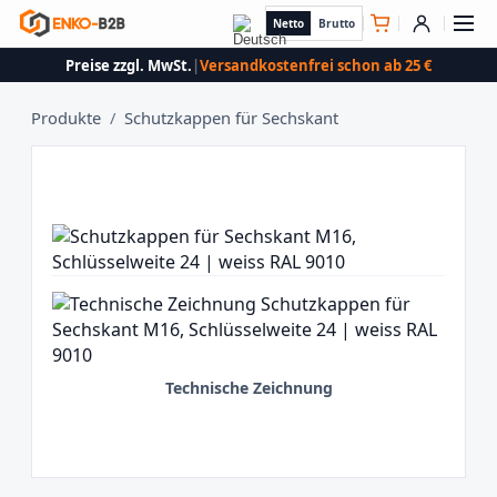
Netto
Brutto
Preise zzgl. MwSt.
|
Versandkostenfrei schon ab 25 €
Produkte
/
Schutzkappen für Sechskant
Technische Zeichnung