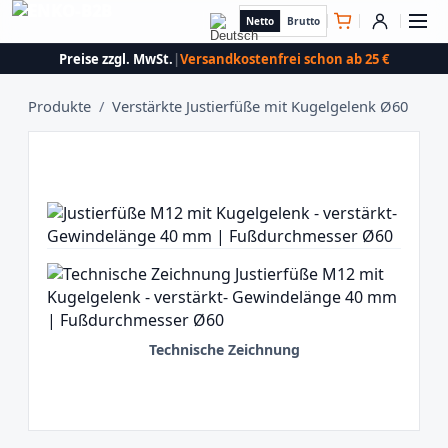
Netto
Brutto
Preise zzgl. MwSt.
|
Versandkostenfrei schon ab 25 €
Produkte
/
Verstärkte Justierfüße mit Kugelgelenk Ø60
Technische Zeichnung